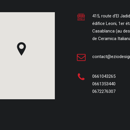
415, route d'El Jadid
édifice Leoni, 1er ét
Casablanca (au de
de Ceramica Italian
contact@eziodesi
0661043265
0661353440
0672276307