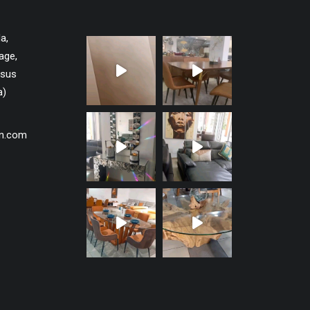
a,
age,
ssus
a)
gn.com